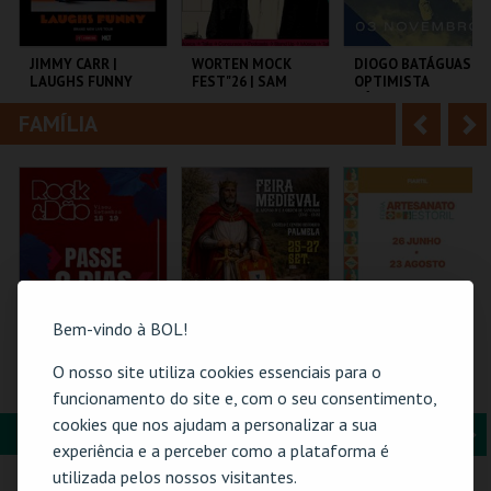
i
n
o
t
JIMMY CARR |
WORTEN MOCK
DIOGO BATÁGUAS |
LAUGHS FUNNY
FEST"26 | SAM
OPTIMISTA
r
e
MORRIL
CÉPTICO
FAMÍLIA
A
S
COLISEU DE LISBOA
CINEMA SÃO JORGE .
TAGV
n
e
t
g
MAIS INFO
MAIS INFO
MAIS INFO
e
u
COMPRAR
COMPRAR
COMPRAR
r
i
i
n
Bem-vindo à BOL!
o
t
O nosso site utiliza cookies essenciais para o
ROCK & DÃO |
PASSE 3 DIAS FEIRA
61ª FEIRA DE
PASSE 2 DIAS
MEDIEVAL
ARTESANATO DO
funcionamento do site e, com o seu consentimento,
r
e
PALMELA
ESTORIL
cookies que nos ajudam a personalizar a sua
C. M. PALMELA
FORMAÇÃO & EDUCAÇÃO
A
S
VISEU
FIARTIL
experiência e a perceber como a plataforma é
CARTÃO
n
e
utilizada pelos nossos visitantes.