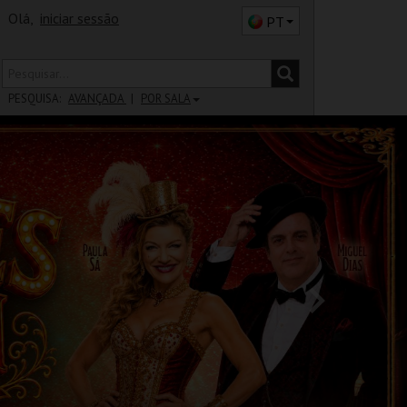
Olá,
iniciar sessão
PT
PESQUISA:
AVANÇADA
POR SALA
DISTRITO
SALA