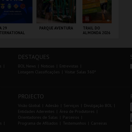
r
i
i
n
o
t
A 29
PARQUE AVENTURA
TRAIL DO
FI
NTERNATIONAL
ALMONDA 2026
PO
r
e
ASTERS FUTSAL
VIP
26 - SPORTING
 VS PALMA
RTIMÃO ARENA
PARQUE
SERRA DE AIRE
CI
UTSAL
ORNITOLÓGICO
LO
DESTAQUES
MAIS INFO
MAIS INFO
MAIS INFO
s
BOL News
Noticias
Entrevistas
Listagem Classificações
Visitar Salas 360º
COMPRAR
COMPRAR
INSCREVER
PROJECTO
Visão Global
Adesão
Serviços
Divulgação BOL
Entidades Aderentes
Área de Produtores
Orientadores de Salas
Parceiros
s
Programa de Afiliados
Testemunhos
Carreiras