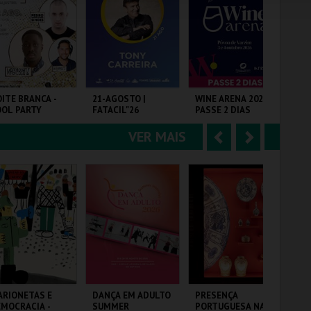
e
u
COMPRAR
COMPRAR
COMPRAR
r
i
i
n
o
t
ITE BRANCA -
21-AGOSTO |
WINE ARENA 2026 |
WI
OL PARTY
FATACIL"26
PASSE 2 DIAS
DI
r
e
VER MAIS
A
S
SCINA M. DE
PARQ. FEIRAS E
PÓVOA ARENA.
PÓ
JUSTREL
EXPOSIÇÕES
n
e
t
g
MAIS INFO
MAIS INFO
MAIS INFO
e
u
COMPRAR
COMPRAR
COMPRAR
r
i
i
n
o
t
RIONETAS E
DANÇA EM ADULTO
PRESENÇA
TE
MOCRACIA -
SUMMER
PORTUGUESA NA
ME