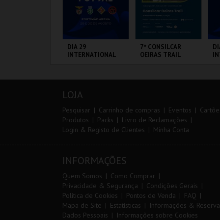
0º TRAIL COSTA
DIA 29
7º CONSILCAR
DI
ICENTINA
INTERNATIONAL
OEIRAS TRAIL
I
MASTERS FUTSAL
M
2026 - SL BENFICA
20
VS FC JIMBEE CAR
CP
ANTIAGO DO
PORTIMÃO ARENA
FÁBRICA DA
PO
F
ACÉM E SINES
PÓLVORA
LOJA
MAIS INFO
MAIS INFO
MAIS INFO
Pesquisar
Carrinho de compras
Eventos
Cartõe
Produtos
Packs
Livro de Reclamações
Login & Registo de Clientes
Minha Conta
INSCREVER
COMPRAR
INSCREVER
INFORMAÇÕES
Quem Somos
Como Comprar
Privacidade & Segurança
Condições Gerais
Política de Cookies
Pontos de Venda
FAQ
Mapa de Site
Estatísticas
Informações & Reserva
Dados Pessoais
Informações sobre Cookies