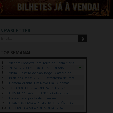
NEWSLETTER
TOP SEMANAL
1
Viagem Medieval em Terra de Santa Maria
2
2026 - Santa Maria da Feira
YE AO VIVO EM PORTUGAL - Estádio
3
Algarve
Visita | Castelo de São Jorge - Castelo de
4
São Jorge
Praia das Rocas 2026 - Castanheira de Pêra
5
Homem-Aranha: Um Novo Dia - Cinemas
6
Cinemax Penafiel
TURANDOT Puccini OPERAFEST 2026 -
REK, O MUSICAL
EXPOSIÇÕES |
PÉROLA – MELHOR
7
Convento da Cartuxa
LUÍS REPRESAS | 50 ANOS - Coliseu de
EXHIBITIONS 2026
DE MIM
8
Lisboa
Desassossego - Teatro Camões
9
LUAN SANTANA – REGISTRO HISTÓRICO -
GUSPARK
MUSEU DO ORIENTE.
CASINO ESTORIL
TAG
10
Estádio da Luz
FESTIVAL CA VILAR DE MOUROS Diário -