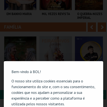
i
n
o
t
EM BANHO MARIA
MIL VEZES REVISTA
O QUEBRA-NOZES |
IMPERIAL
r
e
HERITAGE BALLET |
CLASSIC STAGE
FAMÍLIA
A
S
C CULTURAL
TEATRO POLITEAMA
COLISEU DE LISBOA
ANTÓNIO ALEIXO
n
e
t
g
MAIS INFO
MAIS INFO
MAIS INFO
e
u
COMPRAR
COMPRAR
COMPRAR
r
i
i
n
Bem-vindo à BOL!
o
t
O nosso site utiliza cookies essenciais para o
FLORESTA MÁGICA
FEIRANOIVOS
21-AGOSTO |
FATACIL"26
funcionamento do site e, com o seu consentimento,
r
e
cookies que nos ajudam a personalizar a sua
FORMAÇÃO & EDUCAÇÃO
A
S
SANTA MARIA DA
EUROPARQUE
PARQ. FEIRAS E
experiência e a perceber como a plataforma é
FEIRA
EXPOSIÇÕES
n
e
utilizada pelos nossos visitantes.